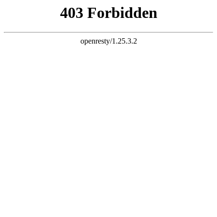
天生赢家K75
当前位置：
洛阳
切换位置
一个电话，快速到达，解您燃眉之急
开锁、修锁、换锁、换各种防盗门锁芯，修配异型锁、指纹锁、
电子密码锁。
联系我们
SAFETY GUARANTEE
安全保障
工商备案，专注可靠
工商备案